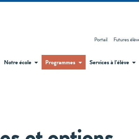
Portail
Futures élèv
Notre école
Programmes
Services à l’élève
s et options